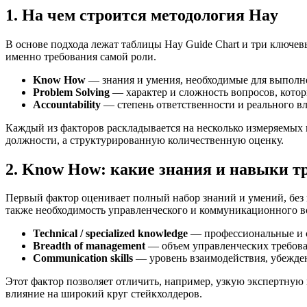
1. На чем строится методология Hay
В основе подхода лежат таблицы Hay Guide Chart и три ключев
именно требования самой роли.
Know How
— знания и умения, необходимые для выполн
Problem Solving
— характер и сложность вопросов, котор
Accountability
— степень ответственности и реального вли
Каждый из факторов раскладывается на несколько измеряемых па
должности, а структурированную количественную оценку.
2. Know How: какие знания и навыки т
Первый фактор оценивает полный набор знаний и умений, без к
также необходимость управленческого и коммуникационного в
Technical / specialized knowledge
— профессиональные и 
Breadth of management
— объем управленческих требован
Communication skills
— уровень взаимодействия, убежден
Этот фактор позволяет отличить, например, узкую экспертную
влияние на широкий круг стейкхолдеров.