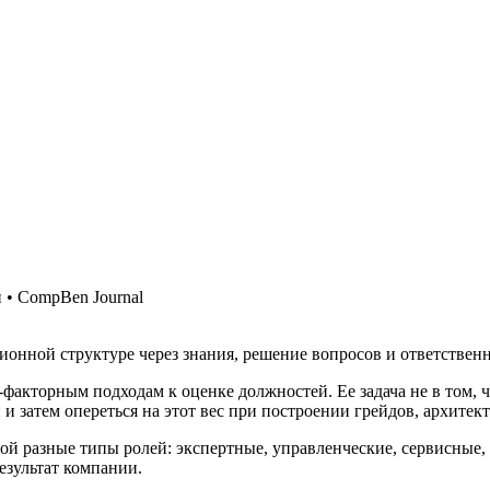
й
•
CompBen Journal
ионной структуре через знания, решение вопросов и ответственн
акторным подходам к оценке должностей. Ее задача не в том, ч
 затем опереться на этот вес при построении грейдов, архитек
ой разные типы ролей: экспертные, управленческие, сервисные,
езультат компании.