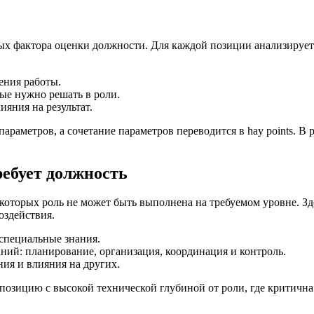
ых фактора оценки должности. Для каждой позиции анализируетс
ения работы.
ые нужно решать в роли.
яния на результат.
раметров, а сочетание параметров переводится в hay points. В 
ребует должность
оторых роль не может быть выполнена на требуемом уровне. Здес
оздействия.
специальные знания.
ий: планирование, организация, координация и контроль.
ия и влияния на других.
 позицию с высокой технической глубиной от роли, где критичн