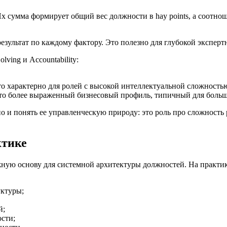
Их сумма формирует общий вес должности в hay points, а соотн
зультат по каждому фактору. Это полезно для глубокой эксперт
ving и Accountability:
 это характерно для ролей с высокой интеллектуальной сложнос
; это более выраженный бизнесовый профиль, типичный для боль
но и понять ее управленческую природу: это роль про сложность
ктике
ежную основу для системной архитектуры должностей. На практик
уктуры;
й;
сти;