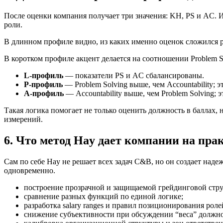
После оценки компания получает три значения: KH, PS и AC. 
роли.
В длинном профиле видно, из каких именно оценок сложился ре
В коротком профиле акцент делается на соотношении Problem Sol
L-профиль
— показатели PS и AC сбалансированы.
P-профиль
— Problem Solving выше, чем Accountability;
A-профиль
— Accountability выше, чем Problem Solving
Такая логика помогает не только оценить должность в баллах, 
измерений.
6. Что метод Hay дает компании на пра
Сам по себе Hay не решает всех задач C&B, но он создает над
одновременно.
построение прозрачной и защищаемой грейдинговой стр
сравнение разных функций по единой логике;
разработка salary ranges и правил позиционирования роле
снижение субъективности при обсуждении “веса” должно