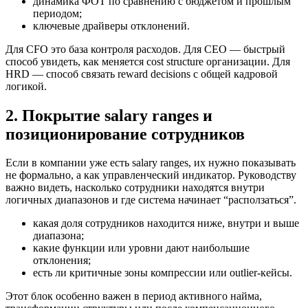
динамика ФОТ по сравнению с бюджетом и прошлым
периодом;
ключевые драйверы отклонений.
Для CFO это база контроля расходов. Для CEO — быстрый
способ увидеть, как меняется cost structure организации. Для
HRD — способ связать reward decisions с общей кадровой
логикой.
2. Покрытие salary ranges и
позиционирование сотрудников
Если в компании уже есть salary ranges, их нужно показывать
не формально, а как управленческий индикатор. Руководству
важно видеть, насколько сотрудники находятся внутри
логичных диапазонов и где система начинает “расползаться”.
какая доля сотрудников находится ниже, внутри и выше
диапазона;
какие функции или уровни дают наибольшие
отклонения;
есть ли критичные зоны компрессии или outlier-кейсы.
Этот блок особенно важен в период активного найма,