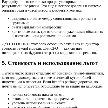
Pay equity — это не только про регуляторные или
репутационные риски. Это еще и вопрос доверия к системе
оплаты труда и устойчивости ключевых команд.
разрывы в оплате между сопоставимыми ролями и
группами;
очаги зарплатной компрессии;
критичные зоны, где отклонения уже нельзя объяснить
рыночными или ролевыми причинами.
Для CEO и HRD этот блок особенно важен как индикатор
зрелости reward-модели. Для CFO — как сигнал
потенциальных будущих затрат на коррекцию перекосов.
5. Стоимость и использование льгот
Льготы часто живут отдельно от основной reward-аналитики,
хотя для руководства это тоже значимый кусок общей
инвестиции в персонал. Если benefits package дорогой, но
почти не используется, это должно быть видно на дашборде.
полная стоимость пакета льгот;
стоимость по ключевым программам;
уровень использования и охвата;
льготы с высокой стоимостью и низкой