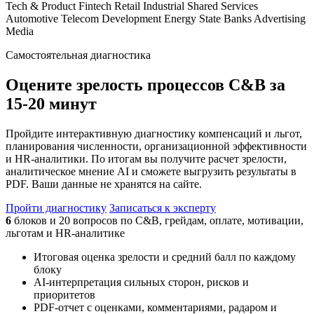
Tech & Product
Fintech
Retail
Industrial
Shared Services
Automotive
Telecom
Development
Energy
State
Banks
Advertising
Media
Самостоятельная диагностика
Оцените зрелость процессов C&B за
15-20 минут
Пройдите интерактивную диагностику компенсаций и льгот,
планирования численности, организационной эффективности
и HR-аналитики. По итогам вы получите расчет зрелости,
аналитическое мнение AI и сможете выгрузить результаты в
PDF. Ваши данные не хранятся на сайте.
Пройти диагностику
Записаться к эксперту
6
блоков и 20 вопросов по C&B, грейдам, оплате, мотивации,
льготам и HR-аналитике
Итоговая оценка зрелости и средний балл по каждому
блоку
AI-интерпретация сильных сторон, рисков и
приоритетов
PDF-отчет с оценками, комментариями, радаром и