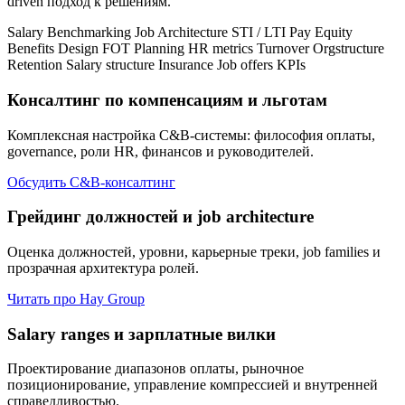
driven подход к решениям.
Salary Benchmarking
Job Architecture
STI / LTI
Pay Equity
Benefits Design
FOT Planning
HR metrics
Turnover
Orgstructure
Retention
Salary structure
Insurance
Job offers
KPIs
Консалтинг по компенсациям и льготам
Комплексная настройка C&B-системы: философия оплаты,
governance, роли HR, финансов и руководителей.
Обсудить C&B-консалтинг
Грейдинг должностей и job architecture
Оценка должностей, уровни, карьерные треки, job families и
прозрачная архитектура ролей.
Читать про Hay Group
Salary ranges и зарплатные вилки
Проектирование диапазонов оплаты, рыночное
позиционирование, управление компрессией и внутренней
справедливостью.