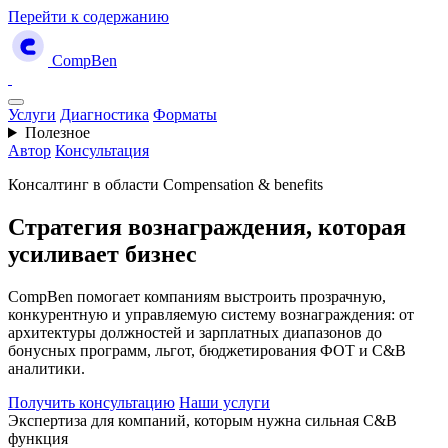
Перейти к содержанию
CompBen
Услуги
Диагностика
Форматы
Полезное
Автор
Консультация
Консалтинг в области Compensation & benefits
Стратегия
вознаграждения,
которая
усиливает
бизнес
CompBen помогает компаниям выстроить прозрачную,
конкурентную и управляемую систему вознаграждения: от
архитектуры должностей и зарплатных диапазонов до
бонусных программ, льгот, бюджетирования ФОТ и C&B
аналитики.
Получить консультацию
Наши услуги
Экспертиза для компаний, которым нужна сильная C&B
функция